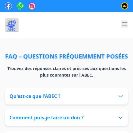
FAQ – QUESTIONS FRÉQUEMMENT POSÉES
Trouvez des réponses claires et précises aux questions les
plus courantes sur l'ABEC.
Qu'est-ce que l'ABEC ?
L'Association du Bien-Être Communautaire
(ABEC) est une organisation internationale à
Comment puis-je faire un don ?
but non lucratif, légalement reconnue au
Cameroun sous le numéro de déclaration
Vous pouvez faire un don en toute sécurité via